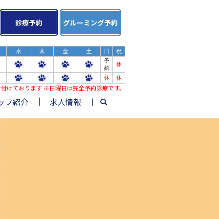
診療予約
グルーミング予約
水
木
金
土
日
祝
予
休
約
休
休
み受け付けております ※日曜日は完全予約診療です。
ッフ紹介
求人情報
search