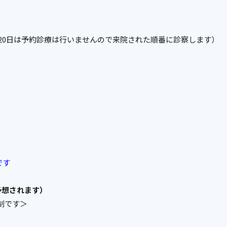
20日は予約診療は行いませんので来院された順番に診察します）
です
予想されます）
制です＞