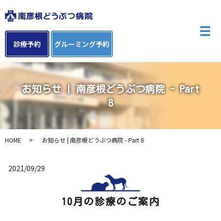
メ
診療予約
グルーミング予約
お知らせ | 南彦根どうぶつ病院 - Part
8
HOME
お知らせ | 南彦根どうぶつ病院 - Part 8
2021/09/29
10月の診療のご案内