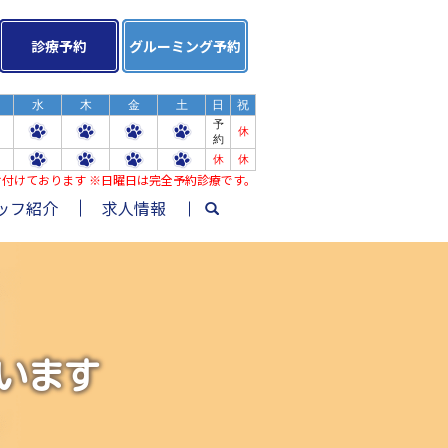
診療予約
グルーミング予約
水
木
金
土
日
祝
予
休
約
休
休
み受け付けております ※日曜日は完全予約診療です。
ッフ紹介
求人情報
search
います