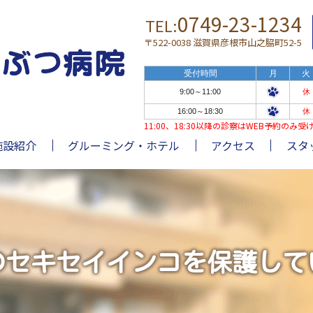
0749-23-1234
TEL:
〒522-0038 滋賀県彦根市山之脇町52-5
受付時間
月
火
9:00～11:00
休
16:00～18:30
休
11:00、18:30以降の診察はWEB予約の
施設紹介
グルーミング・ホテル
アクセス
スタ
のセキセイインコを保護して