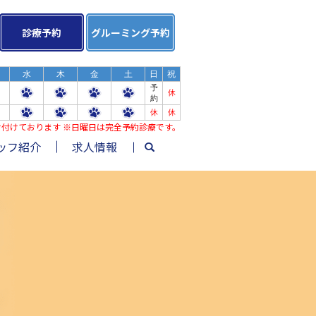
診療予約
グルーミング予約
水
木
金
土
日
祝
予
休
約
休
休
み受け付けております ※日曜日は完全予約診療です。
ッフ紹介
求人情報
search