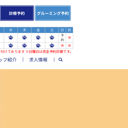
診療予約
グルーミング予約
水
木
金
土
日
祝
予
休
約
休
休
み受け付けております ※日曜日は完全予約診療です。
ッフ紹介
求人情報
search