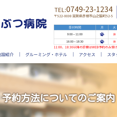
0749-23-1234
TEL:
〒522-0038 滋賀県彦根市山之脇町52-5
受付時間
月
火
9:00～11:00
休
16:00～18:30
休
11:00、18:30以降の診察はWEB予約の
施設紹介
グルーミング・ホテル
アクセス
スタ
予約方法についてのご案内