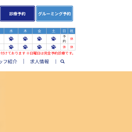
診療予約
グルーミング予約
水
木
金
土
日
祝
予
休
約
休
休
み受け付けております ※日曜日は完全予約診療です。
ッフ紹介
求人情報
search