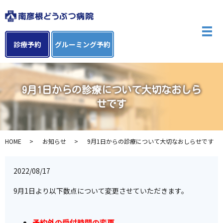
メ
診療予約
グルーミング予約
9月1日からの診療について大切なおしら
せです
HOME
お知らせ
9月1日からの診療について大切なおしらせです
2022/08/17
9月
1
日より以下数点について変更させていただきます。
予約外の受付時間の変更