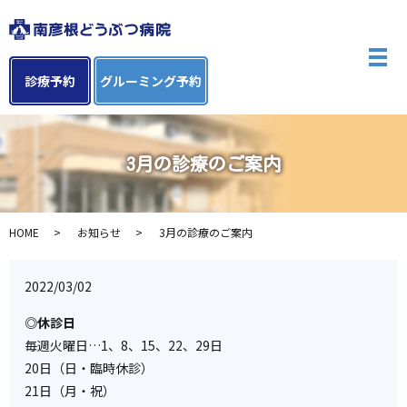
メ
診療予約
グルーミング予約
3月の診療のご案内
HOME
お知らせ
3月の診療のご案内
2022/03/02
◎休診日
毎週火曜日…1、8、15、22、29日
20日（日・臨時休診）
21日（月・祝）