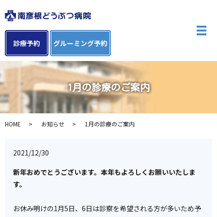
メ
診療予約
グルーミング予約
1月の診療のご案内
HOME
お知らせ
1月の診療のご案内
2021/12/30
新年おめでとうございます。本年もよろしくお願いいたしま
す。
お休み明けの1月5日、6日は診察を希望される方が多いため予